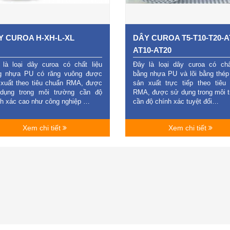
Y CUROA H-XH-L-XL
DÂY CUROA T5-T10-T20-A
AT10-AT20
 là loại dây curoa có chất liệu
Đây là loại dây curoa có chấ
g nhựa PU có răng vuông được
bằng nhựa PU và lõi bằng thé
 xuất theo tiêu chuẩn RMA, được
sản xuất trực tiếp theo tiêu
dụng trong môi trường cần độ
RMA, được sử dụng trong môi 
nh xác cao như công nghiệp …
cần độ chính xác tuyệt đối…
Xem chi tiết
Xem chi tiết