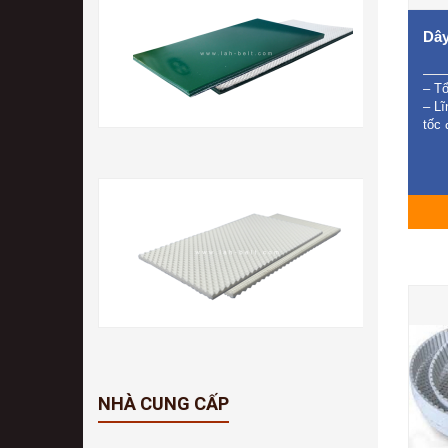
Dây
– T
– Lĩ
tốc 
NHÀ CUNG CẤP