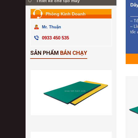
Thiết kế chế tạo máy
Dây
Phòng Kinh Doanh
– T
– Lĩ
Mr. Thuận
tốc 
0933 450 535
SẢN PHẨM
BÁN CHẠY