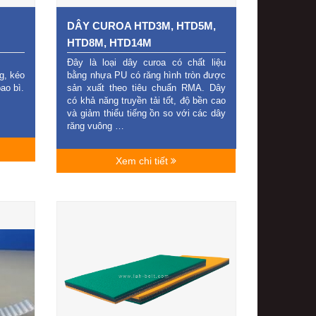
DÂY CUROA HTD3M, HTD5M,
HTD8M, HTD14M
Đây là loại dây curoa có chất liệu
g, kéo
bằng nhựa PU có răng hình tròn được
ao bì.
sản xuất theo tiêu chuẩn RMA. Dây
có khả năng truyền tải tốt, độ bền cao
và giảm thiểu tiếng ồn so với các dây
răng vuông …
Xem chi tiết