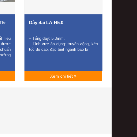
T5-
Dây đai LA-H5.0
t liệu
– Tổng dày: 5.0mm.
p được
– Lĩnh vực áp dụng: truyền động, kéo
 chuẩn
tốc độ cao, đặc biệt ngành bao bì.
trường
Xem chi tiết