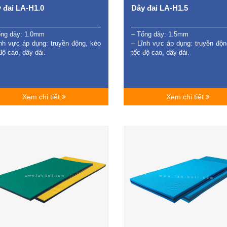
 đai LA-H1.0
Dây đai LA-H1.5
ổng dày: 1.0mm
– Tổng dày: 1.5mm
nh vực áp dụng: truyền động, kéo
– Lĩnh vực áp dụng: truyền độn
độ cao, dây dài.
tốc độ cao, dây dài.
Xem chi tiết
Xem chi tiết