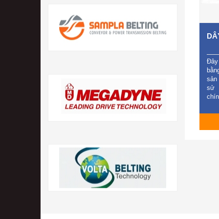
DÂ
Đây
bằn
sản
sử 
chí