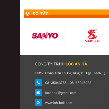
ĐỐI TÁC
CÔNG TY TNHH
LỘC AN HÀ
173/5 Đường Trần Thị Hè, KP4, P. Hiệp Thành, Q. 
08. 35043758 - 08. 35043922
locanha@gmail.com
www.lah-belt.com