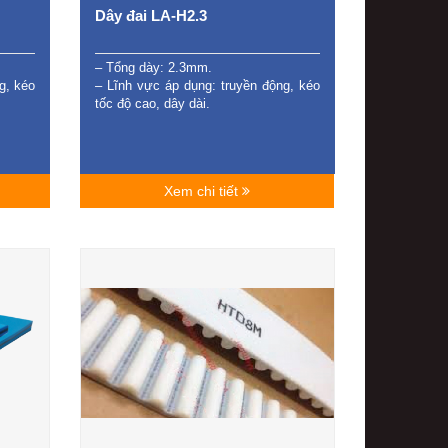
Dây đai LA-H2.3
– Tổng dày: 2.3mm.
g, kéo
– Lĩnh vực áp dụng: truyền động, kéo
tốc độ cao, dây dài.
Xem chi tiết