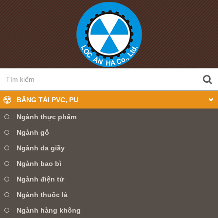
BĂNG TẢI PVC, PU
Ngành thực phẩm
Ngành gỗ
0905 360 099
Hotline:
Ngành da giầy
Ngành bao bì
TRANG CHỦ
GIỚI THIỆU
Ngành điện tử
SẢN PHẨM
TIN TỨC
DỊCH VỤ
Ngành thuốc lá
Ngành hàng không
LIÊN HỆ