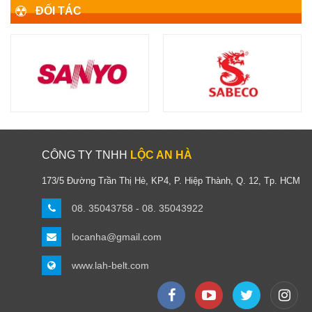
ĐỐI TÁC
CÔNG TY TNHH
LỘC AN HÀ
173/5 Đường Trần Thị Hè, KP4, P. Hiệp Thành, Q. 12, Tp. HCM
08. 35043758 - 08. 35043922
locanha@gmail.com
www.lah-belt.com