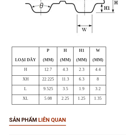
P
H
H1
W
LOẠI DÂY
(MM)
(MM)
(MM)
(MM)
H
12.7
4.3
2.3
4.4
XH
22.225
11.3
6.3
8
L
9.525
3.5
1.9
3.2
XL
5.08
2.25
1.25
1.35
SẢN PHẨM
LIÊN QUAN