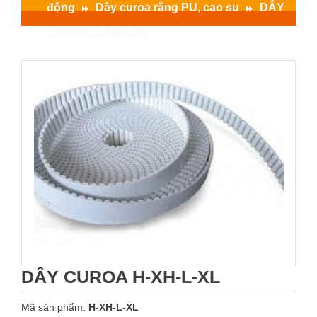
động
Dây curoa răng PU, cao su
DÂY
CUROA H-XH-L-XL
DÂY CUROA H-XH-L-XL
Mã sản phẩm:
H-XH-L-XL