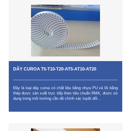
DÂY CUROA T5-T10-T20-AT5-AT10-AT20
Đây là loại dây curoa có chất liệu bằng nhựa PU và lõi bằng
thép được sản xuất trực tiếp theo tiêu chuẩn RMA, được sử
dụng trong môi trường cần độ chính xác tuyệt đối…