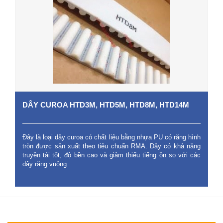
DÂY CUROA HTD3M, HTD5M, HTD8M, HTD14M
Đây là loại dây curoa có chất liệu bằng nhựa PU có răng hình
tròn được sản xuất theo tiêu chuẩn RMA. Dây có khả năng
truyền tải tốt, độ bền cao và giảm thiểu tiếng ồn so với các
dây răng vuông …