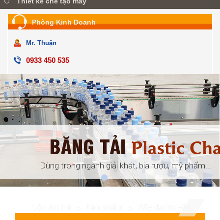
Thiết kế chế tạo máy
Phòng Kinh Doanh
Mr. Thuận
0933 450 535
BĂNG TẢI
ular
Plastic Ch
đóng gói, ...
Dùng trong ngành giải khát, bia rượu, mỹ phẩm...
Lộc An Hà
Sản phẩm
Dây đai truyền