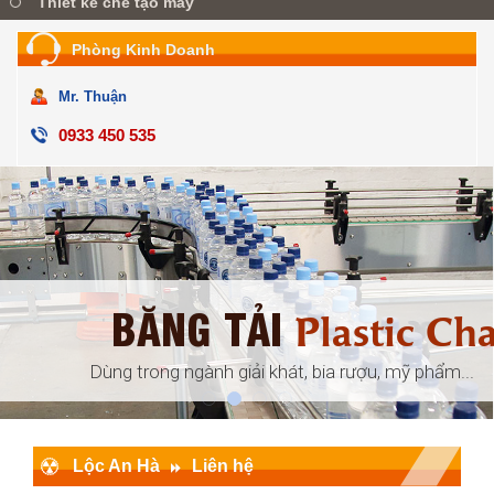
Thiết kế chế tạo máy
Phòng Kinh Doanh
Mr. Thuận
0933 450 535
BĂNG TẢI
ular
Plastic Ch
đóng gói, ...
Dùng trong ngành giải khát, bia rượu, mỹ phẩm...
Lộc An Hà
Liên hệ