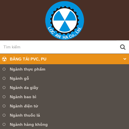
BĂNG TẢI PVC, PU
Ngành thực phẩm
Ngành gỗ
0905 360 099
Hotline:
Ngành da giầy
Ngành bao bì
TRANG CHỦ
GIỚI THIỆU
Ngành điện tử
SẢN PHẨM
TIN TỨC
DỊCH VỤ
Ngành thuốc lá
Ngành hàng không
LIÊN HỆ