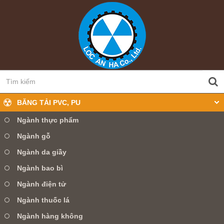
BĂNG TẢI PVC, PU
Ngành thực phẩm
Ngành gỗ
0905 360 099
Hotline:
Ngành da giầy
Ngành bao bì
TRANG CHỦ
GIỚI THIỆU
Ngành điện tử
SẢN PHẨM
TIN TỨC
DỊCH VỤ
Ngành thuốc lá
Ngành hàng không
LIÊN HỆ