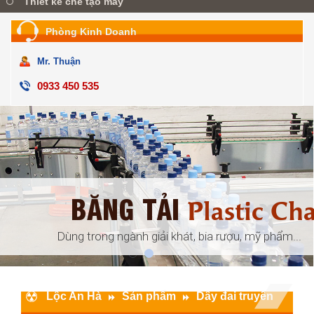
Thiết kế chế tạo máy
Phòng Kinh Doanh
Mr. Thuận
0933 450 535
BĂNG TẢI
ular
Plastic Ch
đóng gói, ...
Dùng trong ngành giải khát, bia rượu, mỹ phẩm...
Lộc An Hà
Sản phẩm
Dây đai truyền