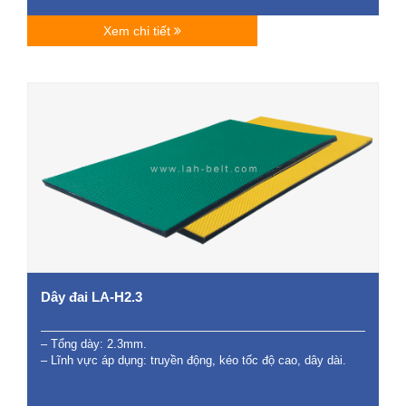
Xem chi tiết
Dây đai LA-H2.3
– Tổng dày: 2.3mm.
– Lĩnh vực áp dụng: truyền động, kéo tốc độ cao, dây dài.