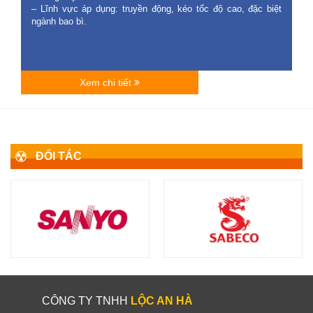
– Lĩnh vực áp dụng: truyền động, kéo tốc độ cao, đặc biệt
ngành bao bì.
Xem chi tiết
ĐỐI TÁC
CÔNG TY TNHH
LỘC AN HÀ