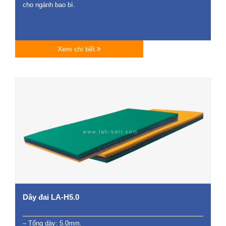
cho ngành bao bì.
Xem chi tiết
Dây đai LA-H5.0
– Tổng dày: 5.0mm.