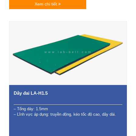
Xem chi tiết
Dây đai LA-H1.5
– Tổng dày: 1.5mm
– Lĩnh vực áp dụng: truyền động, kéo tốc độ cao, dây dài.