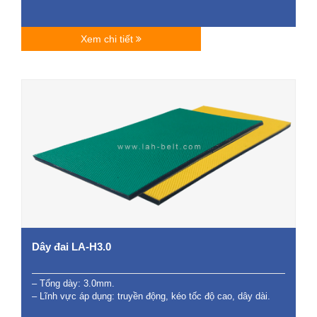
Xem chi tiết
Dây đai LA-H3.0
– Tổng dày: 3.0mm.
– Lĩnh vực áp dụng: truyền động, kéo tốc độ cao, dây dài.