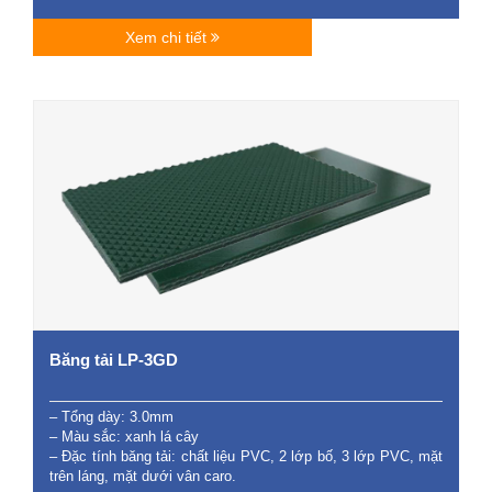
Xem chi tiết
Băng tải LP-3GD
– Tổng dày: 3.0mm
– Màu sắc: xanh lá cây
– Đặc tính băng tải: chất liệu PVC, 2 lớp bố, 3 lớp PVC, mặt
trên láng, mặt dưới vân caro.