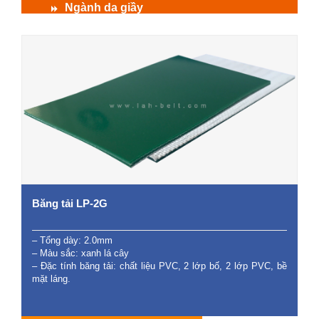
Ngành da giầy
Băng tải LP-2G
– Tổng dày: 2.0mm
– Màu sắc: xanh lá cây
– Đặc tính băng tải: chất liệu PVC, 2 lớp bố, 2 lớp PVC, bề
mặt láng.