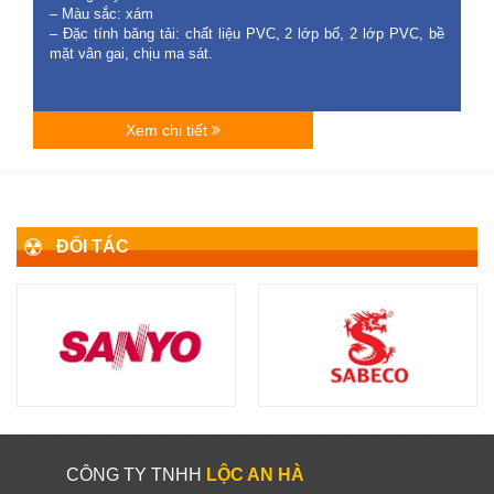
– Màu sắc: xám
– Đặc tính băng tải: chất liệu PVC, 2 lớp bố, 2 lớp PVC, bề
mặt vân gai, chịu ma sát.
Xem chi tiết
ĐỐI TÁC
CÔNG TY TNHH
LỘC AN HÀ