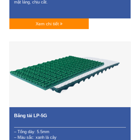
mặt láng, chịu cắt.
Xem chi tiết
Băng tải LP-5G
– Tổng dày: 5.5mm
– Màu sắc: xanh lá cây