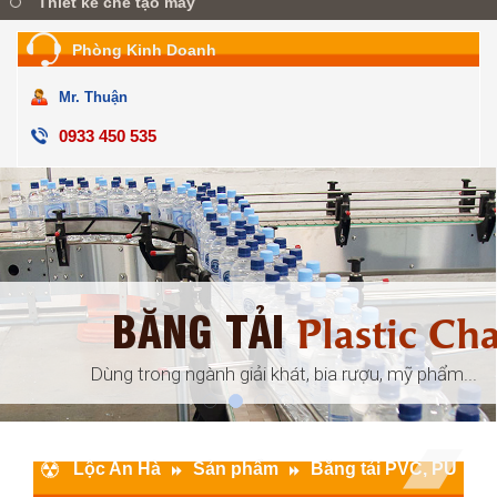
Thiết kế chế tạo máy
Phòng Kinh Doanh
Mr. Thuận
0933 450 535
BĂNG TẢI
ular
Plastic Ch
đóng gói, ...
Dùng trong ngành giải khát, bia rượu, mỹ phẩm...
Lộc An Hà
Sản phẩm
Băng tải PVC, PU