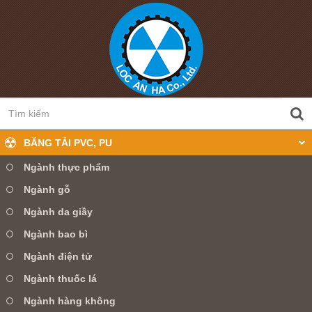
BĂNG TẢI PVC, PU
Ngành thực phẩm
Ngành gỗ
0905 360 099
Hotline:
Ngành da giầy
Ngành bao bì
TRANG CHỦ
GIỚI THIỆU
Ngành điện tử
SẢN PHẨM
TIN TỨC
DỊCH VỤ
Ngành thuốc lá
Ngành hàng không
LIÊN HỆ