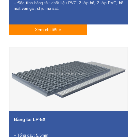
– Đặc tính băng tải: chất liệu PVC, 2 lớp bố, 2 lớp PVC, bề
mặt vân gai, chịu ma sát.
Xem chi tiết
Băng tải LP-5X
– Tổng dày: 5.5mm