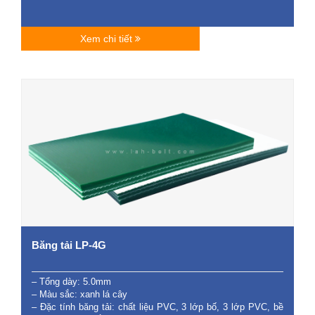
Xem chi tiết
Băng tải LP-4G
– Tổng dày: 5.0mm
– Màu sắc: xanh lá cây
– Đặc tính băng tải: chất liệu PVC, 3 lớp bố, 3 lớp PVC, bề