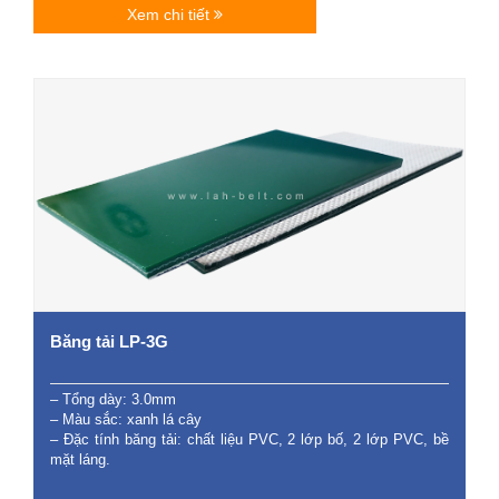
Xem chi tiết
Băng tải LP-3G
– Tổng dày: 3.0mm
– Màu sắc: xanh lá cây
– Đặc tính băng tải: chất liệu PVC, 2 lớp bố, 2 lớp PVC, bề
mặt láng.