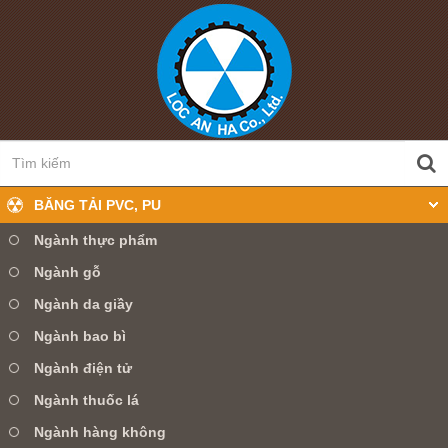
BĂNG TẢI PVC, PU
Ngành thực phẩm
Ngành gỗ
0905 360 099
Hotline:
Ngành da giầy
Ngành bao bì
TRANG CHỦ
GIỚI THIỆU
Ngành điện tử
SẢN PHẨM
TIN TỨC
DỊCH VỤ
Ngành thuốc lá
Ngành hàng không
LIÊN HỆ