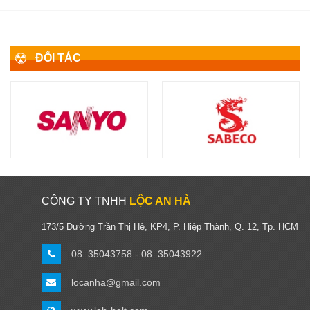
ĐỐI TÁC
CÔNG TY TNHH
LỘC AN HÀ
173/5 Đường Trần Thị Hè, KP4, P. Hiệp Thành, Q. 12, Tp. HCM
08. 35043758 - 08. 35043922
locanha@gmail.com