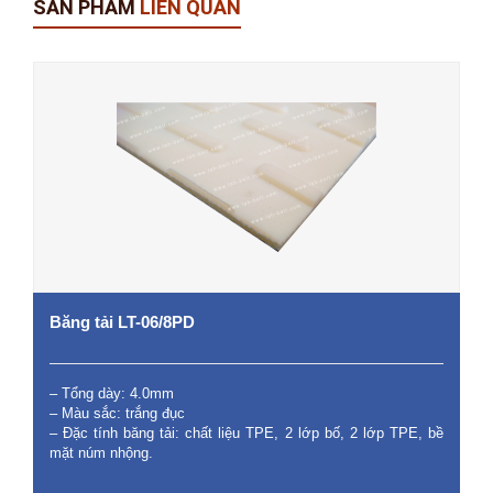
SẢN PHẨM
LIÊN QUAN
Băng tải LT-06/8PD
– Tổng dày: 4.0mm
– Màu sắc: trắng đục
– Đặc tính băng tải: chất liệu TPE, 2 lớp bố, 2 lớp TPE, bề
mặt núm nhộng.