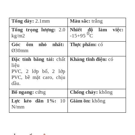
Tổng dày:
2.1mm
Màu sắc:
trắng
Tổng trọng lượng:
2.0
Nhiết độ làm việc:
0
kg/m2
-15+95
C
Góc ôm nhỏ nhất:
Thực phẩm:
có
Ø30mm
Đặc tính băng tải:
chất
Kháng tĩnh điện:
có
liệu
PVC, 2 lớp bố, 2 lớp
PVC, bề mặt caro, chịu
dầu.
Bố ngang:
cứng
Chống cháy:
không
Lực kéo dãn 1%:
10
Giảm ồn:
không
N/mm