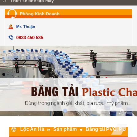
Thiết kế chế tạo máy
Phòng Kinh Doanh
Mr. Thuận
0933 450 535
BĂNG TẢI
ular
Plastic Ch
đóng gói, ...
Dùng trong ngành giải khát, bia rượu, mỹ phẩm...
Lộc An Hà
Sản phẩm
Băng tải PVC, PU