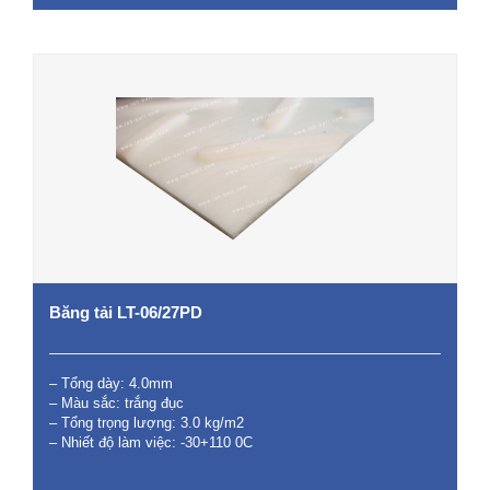
Băng tải LT-06/27PD
– Tổng dày: 4.0mm
– Màu sắc: trắng đục
– Tổng trọng lượng: 3.0 kg/m2
– Nhiết độ làm việc: -30+110 0C