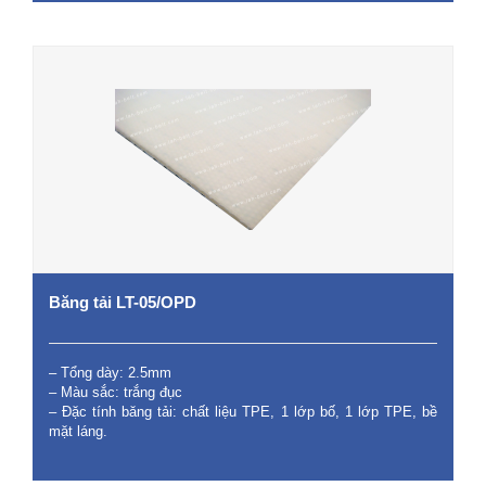
Băng tải LT-05/OPD
– Tổng dày: 2.5mm
– Màu sắc: trắng đục
– Đặc tính băng tải: chất liệu TPE, 1 lớp bố, 1 lớp TPE, bề
mặt láng.