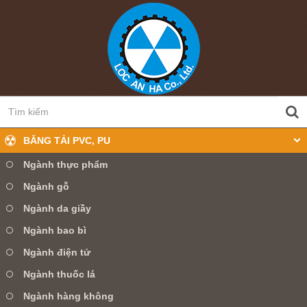
BĂNG TẢI PVC, PU
Ngành thực phẩm
Ngành gỗ
0905 360 099
Hotline:
Ngành da giầy
Ngành bao bì
TRANG CHỦ
GIỚI THIỆU
Ngành điện tử
SẢN PHẨM
TIN TỨC
DỊCH VỤ
Ngành thuốc lá
Ngành hàng không
LIÊN HỆ