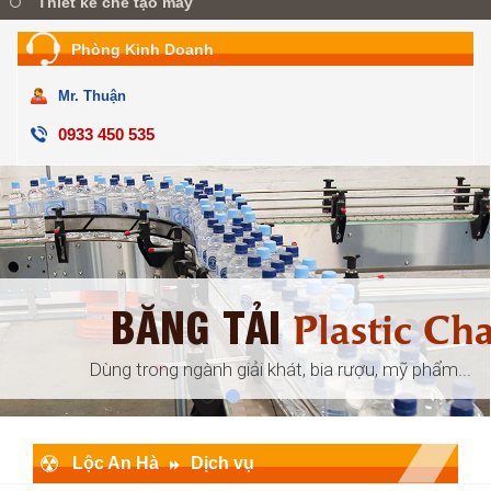
Thiết kế chế tạo máy
Phòng Kinh Doanh
Mr. Thuận
0933 450 535
BĂNG TẢI
ular
Plastic Ch
đóng gói, ...
Dùng trong ngành giải khát, bia rượu, mỹ phẩm...
Lộc An Hà
Dịch vụ