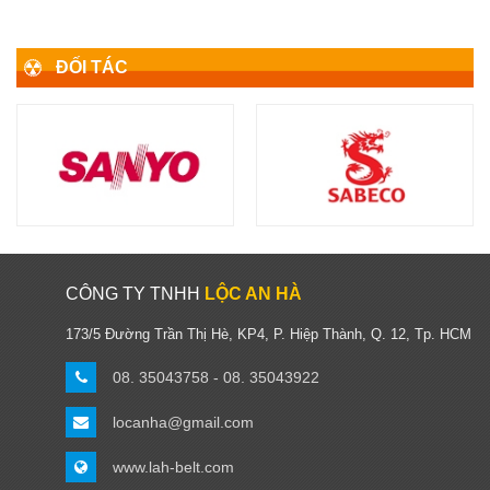
ĐỐI TÁC
CÔNG TY TNHH
LỘC AN HÀ
173/5 Đường Trần Thị Hè, KP4, P. Hiệp Thành, Q. 12, Tp. HCM
08. 35043758 - 08. 35043922
locanha@gmail.com
www.lah-belt.com