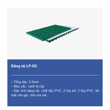
Băng tải LP-5G
– Tổng dày: 5.5mm
– Màu sắc: xanh lá cây
– Đặc tính băng tải: chất liệu PVC, 2 lớp bố, 2 lớp PVC, bề
mặt vân gai, chịu ma sát.