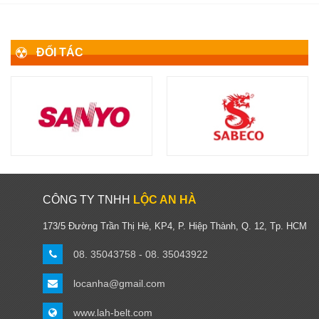
ĐỐI TÁC
CÔNG TY TNHH
LỘC AN HÀ
173/5 Đường Trần Thị Hè, KP4, P. Hiệp Thành, Q. 12, Tp. HCM
08. 35043758 - 08. 35043922
locanha@gmail.com
www.lah-belt.com