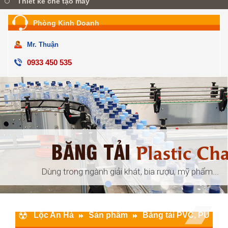
Thiết kế chế tạo máy
Phòng Kinh Doanh
Mr. Thuận
0933 450 535
BĂNG TẢI
ular
Plastic Ch
đóng gói, ...
Dùng trong ngành giải khát, bia rượu, mỹ phẩm...
Lộc An Hà
Sản phẩm
Băng tải PVC, PU