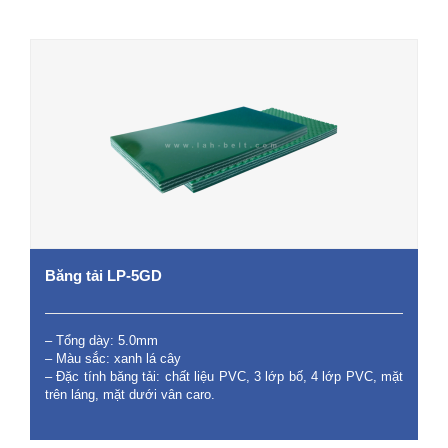
Băng tải LP-5GD
– Tổng dày: 5.0mm
– Màu sắc: xanh lá cây
– Đặc tính băng tải: chất liệu PVC, 3 lớp bố, 4 lớp PVC, mặt
trên láng, mặt dưới vân caro.