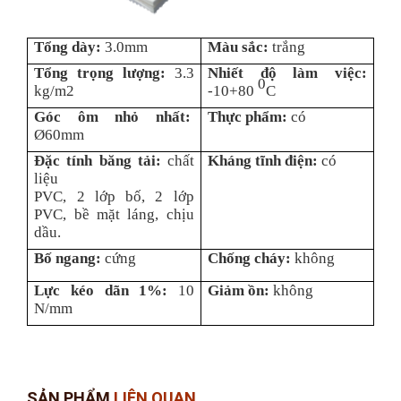
Tổng dày:
3.0mm
Màu sắc:
trắng
Tổng trọng lượng:
3.3
Nhiết độ làm việc:
0
kg/m2
-10+80
C
Góc ôm nhỏ nhất:
Thực phẩm:
có
Ø60mm
Đặc tính băng tải:
chất
Kháng tĩnh điện:
có
liệu
PVC, 2 lớp bố, 2 lớp
PVC, bề mặt láng, chịu
dầu.
Bố ngang:
cứng
Chống cháy:
không
Lực kéo dãn 1%:
10
Giảm ồn:
không
N/mm
SẢN PHẨM
LIÊN QUAN