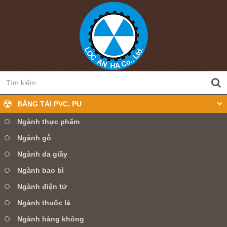
BĂNG TẢI PVC, PU
Ngành thực phẩm
Ngành gỗ
0905 360 099
Hotline:
Ngành da giầy
Ngành bao bì
TRANG CHỦ
GIỚI THIỆU
Ngành điện tử
SẢN PHẨM
TIN TỨC
DỊCH VỤ
Ngành thuốc lá
Ngành hàng không
LIÊN HỆ