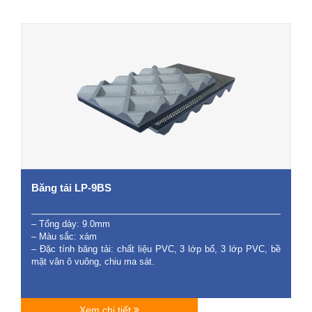
Băng tải LP-9BS
– Tổng dày: 9.0mm
– Màu sắc: xám
– Đặc tính băng tải: chất liệu PVC, 3 lớp bố, 3 lớp PVC, bề
mặt vân ô vuông, chiu ma sát.
Xem chi tiết