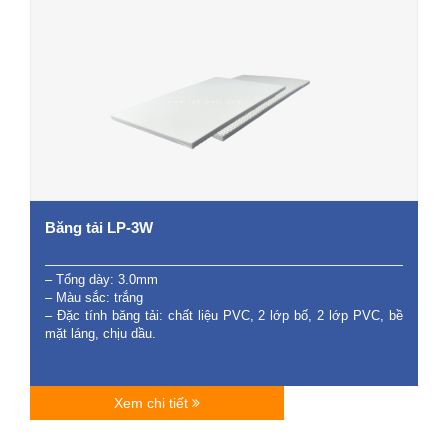
Băng tải LP-3W
– Tổng dày: 3.0mm
– Màu sắc: trắng
– Đặc tính băng tải: chất liệu PVC, 2 lớp bố, 2 lớp PVC, bề
mặt láng, chịu dầu.
Xem chi tiết