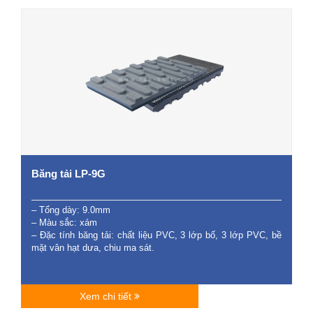
Băng tải LP-9G
– Tổng dày: 9.0mm
– Màu sắc: xám
– Đặc tính băng tải: chất liệu PVC, 3 lớp bố, 3 lớp PVC, bề
mặt vân hạt dưa, chiu ma sát.
Xem chi tiết