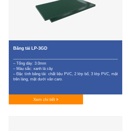
Băng tải LP-3GD
– Tổng dày: 3.0mm
– Màu sắc: xanh lá cây
– Đặc tính băng tải: chất liệu PVC, 2 lớp bố, 3 lớp PVC, mặt
trên láng, mặt dưới vân caro.
Xem chi tiết