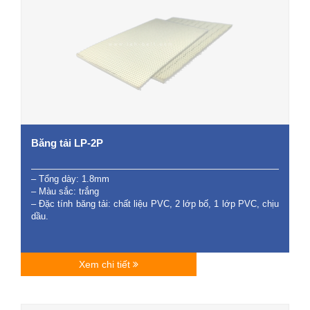
Băng tải LP-2P
– Tổng dày: 1.8mm
– Màu sắc: trắng
– Đặc tính băng tải: chất liệu PVC, 2 lớp bố, 1 lớp PVC, chịu
dầu.
Xem chi tiết