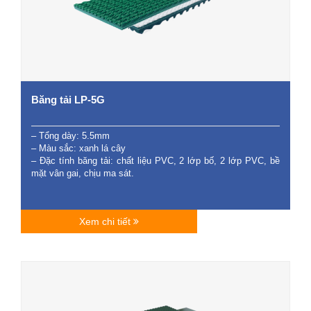
Băng tải LP-5G
– Tổng dày: 5.5mm
– Màu sắc: xanh lá cây
– Đặc tính băng tải: chất liệu PVC, 2 lớp bố, 2 lớp PVC, bề
mặt vân gai, chịu ma sát.
Xem chi tiết