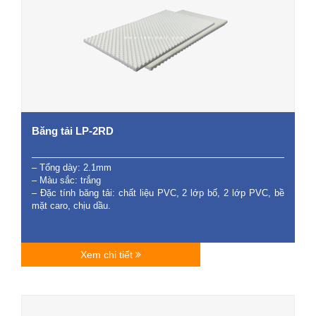
Băng tải LP-2RD
– Tổng dày: 2.1mm
– Màu sắc: trắng
– Đặc tính băng tải: chất liệu PVC, 2 lớp bố, 2 lớp PVC, bề
mặt caro, chịu dầu.
Xem chi tiết