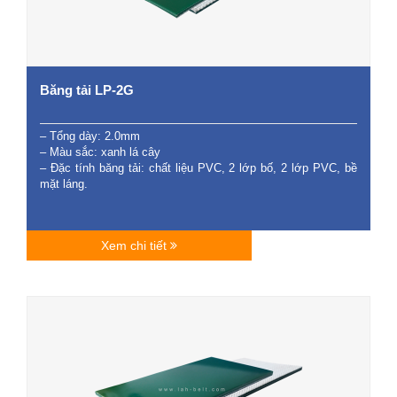
Băng tải LP-2G
– Tổng dày: 2.0mm
– Màu sắc: xanh lá cây
– Đặc tính băng tải: chất liệu PVC, 2 lớp bố, 2 lớp PVC, bề
mặt láng.
Xem chi tiết