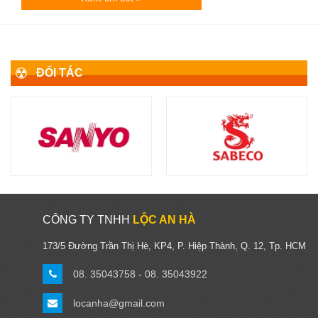
ĐỐI TÁC
CÔNG TY TNHH
LỘC AN HÀ
173/5 Đường Trần Thị Hè, KP4, P. Hiệp Thành, Q. 12, Tp. HCM
08. 35043758 - 08. 35043922
locanha@gmail.com