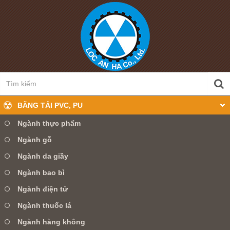
BĂNG TẢI PVC, PU
Ngành thực phẩm
Ngành gỗ
0905 360 099
Hotline:
Ngành da giầy
Ngành bao bì
TRANG CHỦ
GIỚI THIỆU
Ngành điện tử
SẢN PHẨM
TIN TỨC
DỊCH VỤ
Ngành thuốc lá
Ngành hàng không
LIÊN HỆ