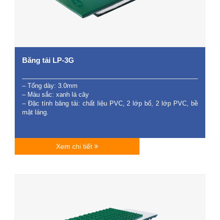
Băng tải LP-3G
– Tổng dày: 3.0mm
– Màu sắc: xanh lá cây
– Đặc tính băng tải: chất liệu PVC, 2 lớp bố, 2 lớp PVC, bề
mặt láng.
Xem chi tiết