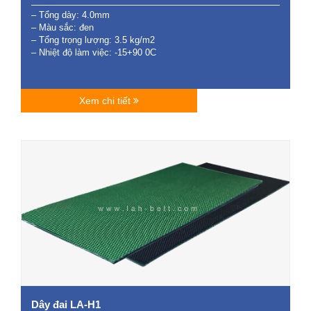
– Tổng dày: 4.0mm
– Màu sắc: đen
– Tổng trọng lượng: 3.5 kg/m2
– Nhiệt độ làm việc: -15+90 0C
Xem chi tiết
Dây đai LA-H1