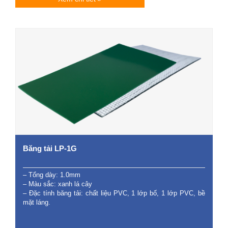
Băng tải LP-1G
– Tổng dày: 1.0mm
– Màu sắc: xanh lá cây
– Đặc tính băng tải: chất liệu PVC, 1 lớp bố, 1 lớp PVC, bề
mặt láng.