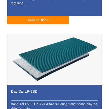
mặt láng.
Xem chi tiết
Dây đai LP-3SD
Băng Tải PVC: LP-3SD được sử dụng trong ngành giày da,
điện tử, in ấn, …