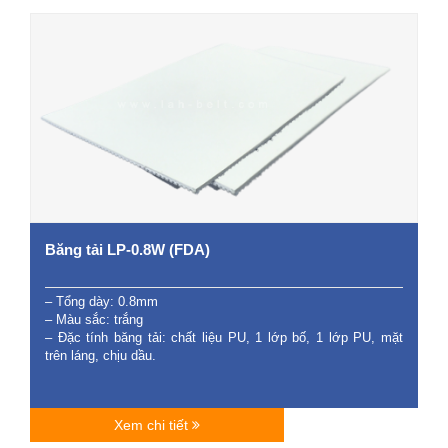
Băng tải LP-0.8W (FDA)
– Tổng dày: 0.8mm
– Màu sắc: trắng
– Đặc tính băng tải: chất liệu PU, 1 lớp bố, 1 lớp PU, mặt
trên láng, chịu dầu.
Xem chi tiết