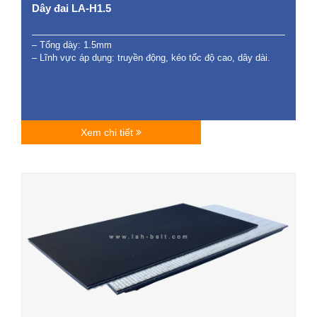
Dây đai LA-H1.5
– Tổng dày: 1.5mm
– Lĩnh vực áp dụng: truyền động, kéo tốc độ cao, dây dài.
Xem chi tiết