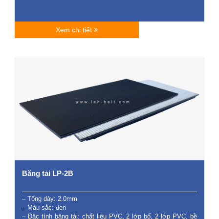
Xem chi tiết
Băng tải LP-2B
– Tổng dày: 2.0mm
– Màu sắc: đen
– Đặc tính băng tải: chất liệu PVC, 2 lớp bố, 2 lớp PVC, bề