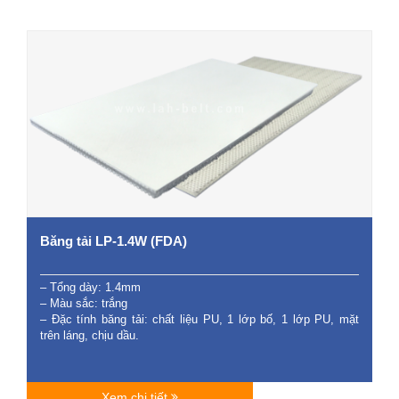
Băng tải LP-1.4W (FDA)
– Tổng dày: 1.4mm
– Màu sắc: trắng
– Đặc tính băng tải: chất liệu PU, 1 lớp bố, 1 lớp PU, mặt
trên láng, chịu dầu.
Xem chi tiết