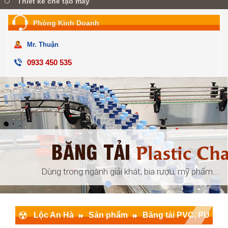
Thiết kế chế tạo máy
Phòng Kinh Doanh
Mr. Thuận
0933 450 535
BĂNG TẢI
ular
Plastic Ch
đóng gói, ...
Dùng trong ngành giải khát, bia rượu, mỹ phẩm...
Lộc An Hà
Sản phẩm
Băng tải PVC, PU