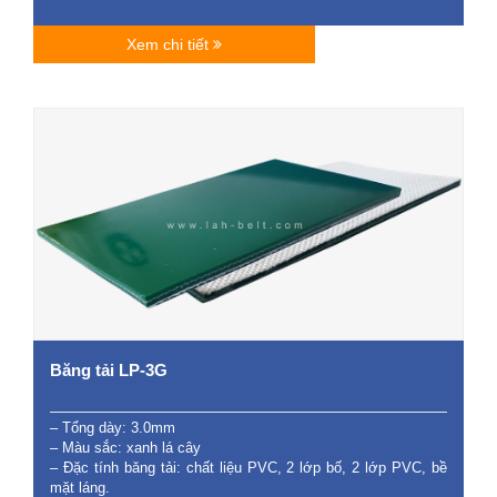
Xem chi tiết
Băng tải LP-3G
– Tổng dày: 3.0mm
– Màu sắc: xanh lá cây
– Đặc tính băng tải: chất liệu PVC, 2 lớp bố, 2 lớp PVC, bề
mặt láng.