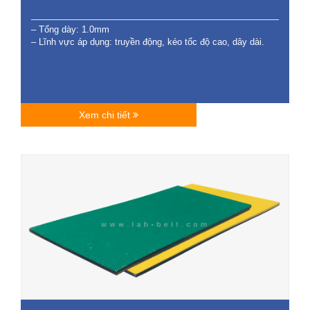
– Tổng dày: 1.0mm
– Lĩnh vực áp dụng: truyền động, kéo tốc độ cao, dây dài.
Xem chi tiết