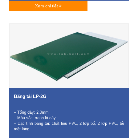
Xem chi tiết
Băng tải LP-2G
– Tổng dày: 2.0mm
– Màu sắc: xanh lá cây
– Đặc tính băng tải: chất liệu PVC, 2 lớp bố, 2 lớp PVC, bề
mặt láng.