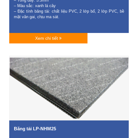
– Tổng dày: 5.5mm
– Màu sắc: xanh lá cây
– Đặc tính băng tải: chất liệu PVC, 2 lớp bố, 2 lớp PVC, bề
mặt vân gai, chịu ma sát.
Xem chi tiết
Băng tải LP-NHM25