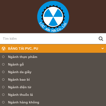
BĂNG TẢI PVC, PU
Ngành thực phẩm
Ngành gỗ
0905 360 099
Hotline:
Ngành da giầy
Ngành bao bì
TRANG CHỦ
GIỚI THIỆU
Ngành điện tử
SẢN PHẨM
TIN TỨC
DỊCH VỤ
Ngành thuốc lá
Ngành hàng không
LIÊN HỆ