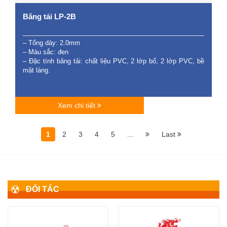
Băng tải LP-2B
– Tổng dày: 2.0mm
– Màu sắc: đen
– Đặc tính băng tải: chất liệu PVC, 2 lớp bố, 2 lớp PVC, bề
mặt láng.
Xem chi tiết
1
2
3
4
5
...
Last
ĐỐI TÁC