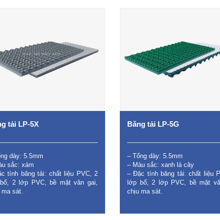
g tải LP-5X
Băng tải LP-5G
ổng dày: 5.5mm
– Tổng dày: 5.5mm
àu sắc: xám
– Màu sắc: xanh lá cây
c tính băng tải: chất liệu PVC, 2
– Đặc tính băng tải: chất liệu 
 bố, 2 lớp PVC, bề mặt vân gai,
lớp bố, 2 lớp PVC, bề mặt vâ
 ma sát.
chịu ma sát.