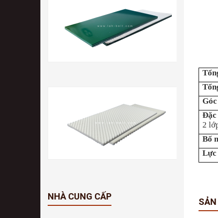
Tổn
Tổng
Góc
Đặc 
2 lớ
Bố 
Lực
NHÀ CUNG CẤP
SẢN