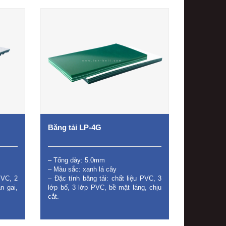
Băng tải LP-4G
– Tổng dày: 5.0mm
– Màu sắc: xanh lá cây
PVC, 2
– Đặc tính băng tải: chất liệu PVC, 3
n gai,
lớp bố, 3 lớp PVC, bề mặt láng, chịu
cắt.