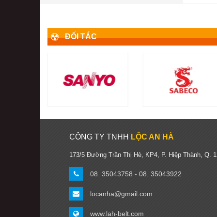
ĐỐI TÁC
CÔNG TY TNHH
LỘC AN HÀ
173/5 Đường Trần Thị Hè, KP4, P. Hiệp Thành, Q. 
08. 35043758 - 08. 35043922
locanha@gmail.com
www.lah-belt.com