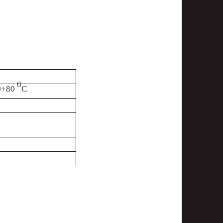
0
0+80
C