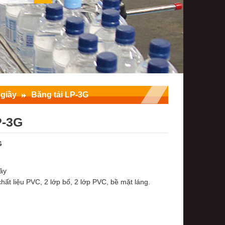
giầy
Băng tải LP-3G
P-3G
G
ây
chất liệu PVC, 2 lớp bố, 2 lớp PVC, bề mặt láng.