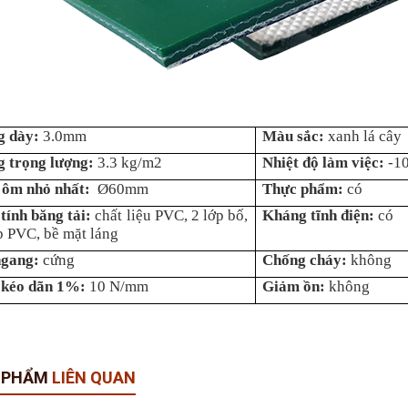
g dày:
3.0mm
Màu sắc:
xanh lá cây
 trọng lượng:
3.3 kg/m2
Nhiệt độ làm việc:
-1
 ôm nhỏ nhất:
Ø60mm
Thực phẩm:
có
tính băng tải:
chất liệu PVC, 2 lớp bố,
Kháng tĩnh điện:
có
p PVC, bề mặt láng
ngang:
cứng
Chống cháy:
không
 kéo dãn 1%:
10 N/mm
Giảm ồn:
không
 PHẨM
LIÊN QUAN