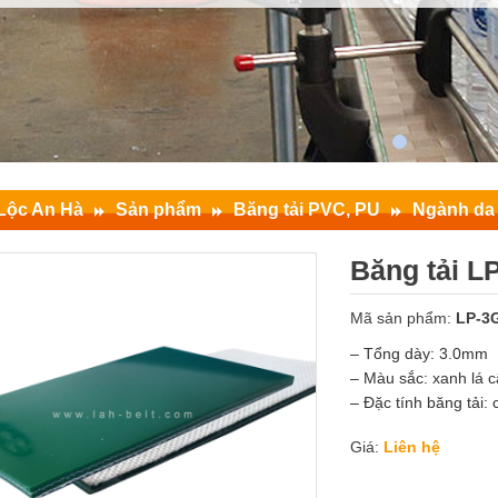
Lộc An Hà
Sản phẩm
Băng tải PVC, PU
Ngành da 
Băng tải L
Mã sản phẩm:
LP-3
– Tổng dày: 3.0mm
– Màu sắc: xanh lá c
– Đặc tính băng tải: 
Giá:
Liên hệ