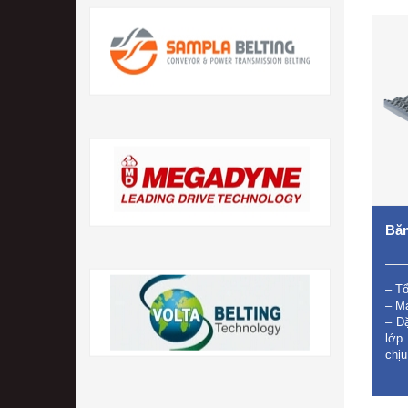
Băn
– T
– M
– Đặ
lớp
chịu