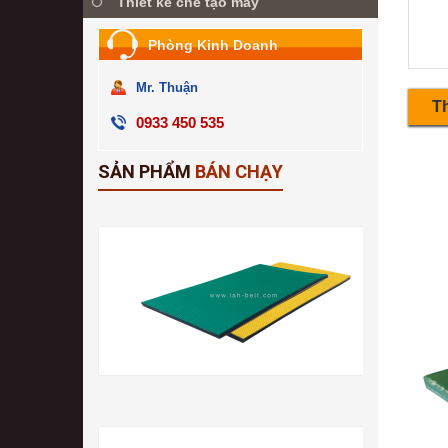
Thiết kế chế tạo máy
Phòng Kinh Doanh
Mr. Thuận
Th
0933 450 535
SẢN PHẨM
BÁN CHẠY