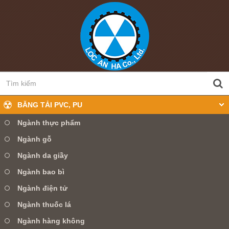
BĂNG TẢI PVC, PU
Ngành thực phẩm
Ngành gỗ
0905 360 099
Hotline:
Ngành da giầy
Ngành bao bì
TRANG CHỦ
GIỚI THIỆU
Ngành điện tử
SẢN PHẨM
TIN TỨC
DỊCH VỤ
Ngành thuốc lá
Ngành hàng không
LIÊN HỆ