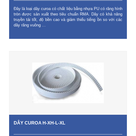
Đây là loại dây curoa có chất liệu bằng nhựa PU có răng hình
tròn được sản xuất theo tiêu chuẩn RMA. Dây có khả năng
truyền tải tốt, độ bền cao và giảm thiểu tiếng ồn so với các
dây răng vuông …
DÂY CUROA H-XH-L-XL