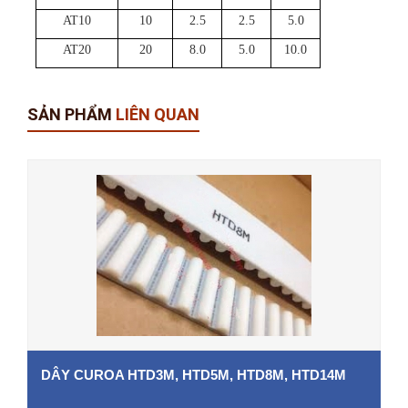
AT10
10
2.5
2.5
5.0
AT20
20
8.0
5.0
10.0
SẢN PHẨM
LIÊN QUAN
DÂY CUROA HTD3M, HTD5M, HTD8M, HTD14M