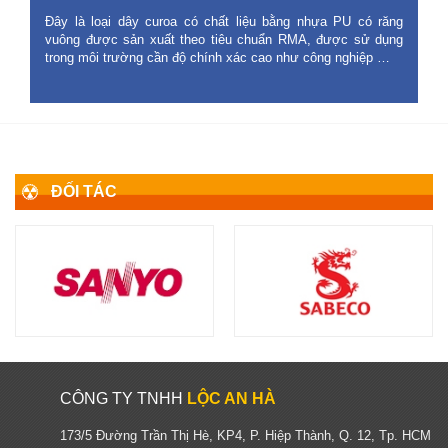
Đây là loại dây curoa có chất liệu bằng nhựa PU có răng
vuông được sản xuất theo tiêu chuẩn RMA, được sử dụng
trong môi trường cần độ chính xác cao như công nghiệp …
ĐỐI TÁC
CÔNG TY TNHH
LỘC AN HÀ
173/5 Đường Trần Thị Hè, KP4, P. Hiệp Thành, Q. 12, Tp. HCM