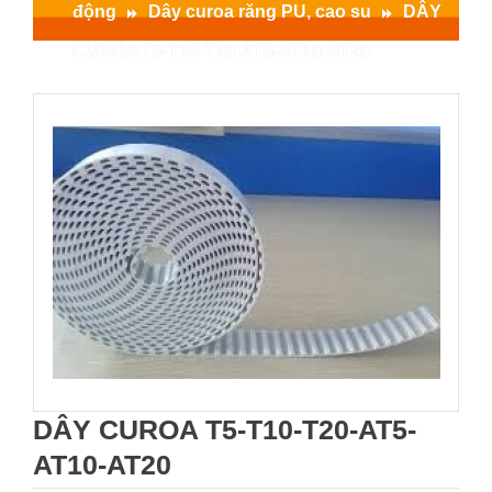
động
Dây curoa răng PU, cao su
DÂY
CUROA T5-T10-T20-AT5-AT10-AT20
DÂY CUROA T5-T10-T20-AT5-
AT10-AT20