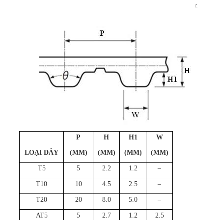
P
H
H1
W
LOẠI DÂY
(MM)
(MM)
(MM)
(MM)
T5
5
2.2
1.2
–
T10
10
4.5
2.5
–
T20
20
8.0
5.0
–
AT5
5
2.7
1.2
2.5