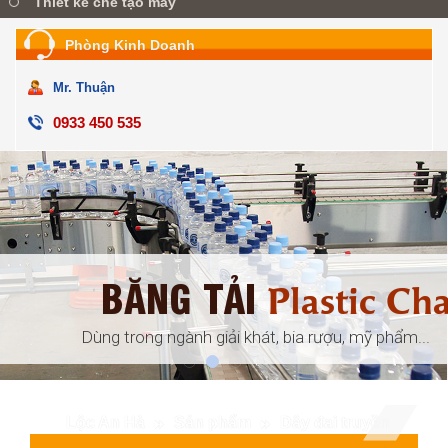
Thiết kế chế tạo máy
Phòng Kinh Doanh
Mr. Thuận
0933 450 535
BĂNG TẢI
ular
Plastic Ch
đóng gói, ...
Dùng trong ngành giải khát, bia rượu, mỹ phẩm...
Lộc An Hà
Sản phẩm
Dây đai truyền