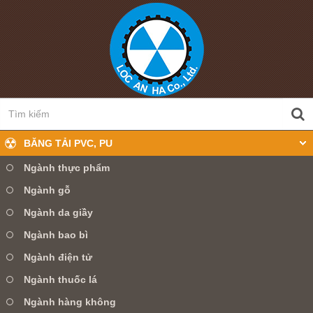
BĂNG TẢI PVC, PU
Ngành thực phẩm
Ngành gỗ
0905 360 099
Hotline:
Ngành da giầy
Ngành bao bì
TRANG CHỦ
GIỚI THIỆU
Ngành điện tử
SẢN PHẨM
TIN TỨC
DỊCH VỤ
Ngành thuốc lá
Ngành hàng không
LIÊN HỆ