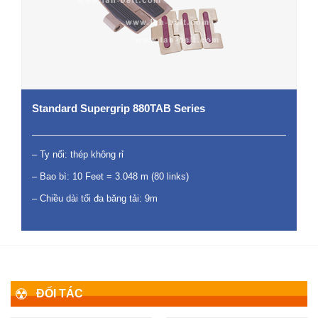
Standard Supergrip 880TAB Series
– Ty nối: thép không rỉ
– Bao bì: 10 Feet = 3.048 m (80 links)
– Chiều dài tối đa băng tải: 9m
ĐỐI TÁC