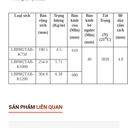
Loại xích
Bản
Trọng
Bán
Bán
Tải
Bề
rộng
lượng
kính
kính
Trọng
dày
xích
(Kg/m)
cua
bẻ
tấm
(Min)
ngược
xích
(mm)
(N)
(Min)
(mm)
(mm)
o
(21
C)
(mm)
LBP882TAB-
190.5
4.5
610
K750
40
3830
4.8
LBP882TAB-
254.0
5.71
K1000
LBP882TAB-
304.8
6.38
680
K1200
SẢN PHẨM
LIÊN QUAN