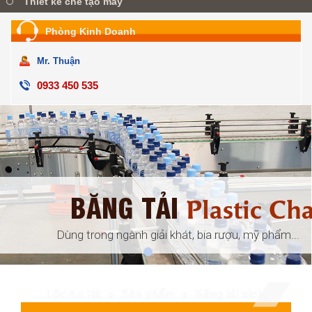
Thiết kế chế tạo máy
Phòng Kinh Doanh
Mr. Thuận
0933 450 535
BĂNG TẢI
ular
Plastic Ch
đóng gói, ...
Dùng trong ngành giải khát, bia rượu, mỹ phẩm...
Lộc An Hà
Sản phẩm
Băng tải xích,