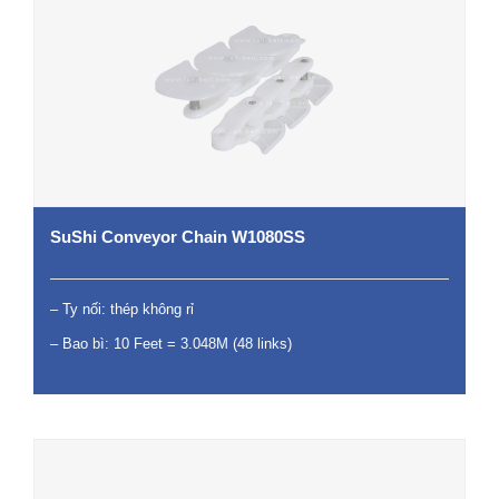
SuShi Conveyor Chain W1080SS
– Ty nối: thép không rỉ
– Bao bì: 10 Feet = 3.048M (48 links)